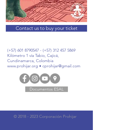
Contact us to buy your ticket
(+57)
601 8790547
- (+57)
312 457 5869
Kilómetro 1 vía Tabio, Cajicá,
Cundinamarca, Colombia
www.prohijar.org
•
cprohijar@gmail.com
Documentos ESAL
©
2018 - 2023
Corporación Prohijar