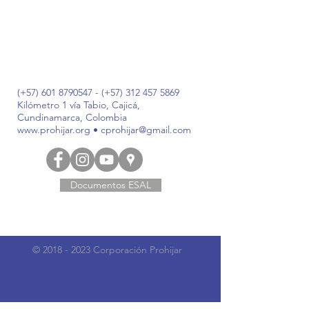
(+57)
601 8790547
- (+57)
312 457 5869
Kilómetro 1 vía Tabio, Cajicá,
Cundinamarca, Colombia
www.prohijar.org
•
cprohijar@gmail.com
Documentos ESAL
©
2018 - 2023
Corporación Prohijar